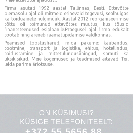
Meie ettevõtte ajaloost...
Firma asutati 1992 aastal Tallinnas, Eesti. Ettevõtte
olemasolu ajal oli mitmeid erinevaid tegevusi, sealhulgas
ka toiduainete hulgimüük. Aastal 2012 reorganiseerimise
tõttu oli toimunud ettevõttes muutus, kus tõusid
finantsteenused esiplaanile.Praegusel ajal firma edukalt
töötab ning areneb raamatupidamise valdkonnas.
Peamised tööstusharud, mida pakume: kaubandus,
tootmine, transport ja logistika, ehitus, hotellindus,
toitlustamine ja mittetulundusühingud, samuti ka
üksikisikud. Meie kogemused ja teadmised aitavad Teil
leida parima äriotsuse.
ON KÜSIMUSI?
KÜSIGE TELEFONITEELT:
+372 55 5656 88