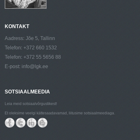
KONTAKT
Aadress: Jõe 5, Tallinn
Telefon: +372 660 1532
Telefon: +372 55 5656 88
E-post: info@lgk.ee
SOTSIAALMEEDIA
Leia meid sotsiaalvõrgustikest!
Et oleksime veelgi kättesaadavamad, liitusime sotsiaalmeediaga.