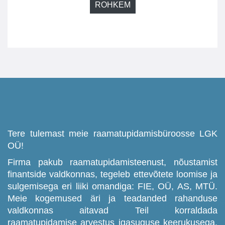
ROHKEM
Tere tulemast meie raamatupidamisbüroosse LGK
OÜ!
Firma pakub raamatupidamisteenust, nõustamist
finantside valdkonnas, tegeleb ettevõtete loomise ja
sulgemisega eri liiki omandiga: FIE, OÜ, AS, MTÜ.
Meie kogemused äri ja teadanded rahanduse
valdkonnas aitavad Teil korraldada
raamatupidamise arvestus igasuguse keerukusega.